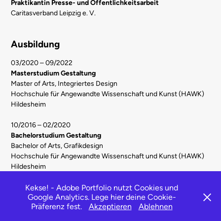
Praktikantin Presse- und Öffentlichkeitsarbeit
Caritasverband Leipzig e. V.
Ausbildung
03/2020 – 09/2022
Masterstudium Gestaltung
Master of Arts, Integriertes Design
Hochschule für Angewandte Wissenschaft und Kunst (HAWK)
Hildesheim
10/2016 – 02/2020
Bachelorstudium Gestaltung
Bachelor of Arts, Grafikdesign
Hochschule für Angewandte Wissenschaft und Kunst (HAWK)
Hildesheim
Kekse! - Adobe Portfolio nutzt Cookies und
Google Analytics. Lege hier deine Cookie-
Präferenz fest.
Akzeptieren
Ablehnen
Powered by
Adobe Portfolio